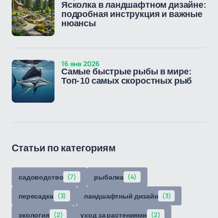
Ясколка в ландшафтном дизайне:
подробная инструкция и важные
нюансы
16 янв 2026
Самые быстрые рыбы в мире:
Топ-10 самых скоростных рыб
Статьи по категориям
садоводство
(7)
рыбалка
(4)
пересадка
(3)
ландшафтный дизайн
(3)
экология
(2)
уход за растениями
(2)